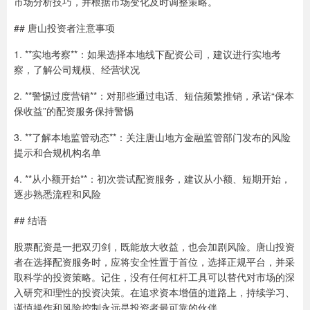
市场分析技巧，并根据市场变化及时调整策略。
## 唐山投资者注意事项
1. **实地考察**：如果选择本地线下配资公司，建议进行实地考
察，了解公司规模、经营状况
2. **警惕过度营销**：对那些通过电话、短信频繁推销，承诺“保本
保收益”的配资服务保持警惕
3. **了解本地监管动态**：关注唐山地方金融监管部门发布的风险
提示和合规机构名单
4. **从小额开始**：初次尝试配资服务，建议从小额、短期开始，
逐步熟悉流程和风险
## 结语
股票配资是一把双刃剑，既能放大收益，也会加剧风险。唐山投资
者在选择配资服务时，应将安全性置于首位，选择正规平台，并采
取科学的投资策略。记住，没有任何杠杆工具可以替代对市场的深
入研究和理性的投资决策。在追求资本增值的道路上，持续学习、
谨慎操作和风险控制永远是投资者最可靠的伙伴。