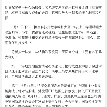
期货配资是一种金融服务，它允许交易者使用杠杆资金进行期货交
易。杠杆是指借入资金的金额，它可以放大交易者的潜在利润和亏
损。
6月19日下午，恒生科技指数涨幅扩大至3%以上，哔哩哔哩大
涨近19%，小米、腾讯皆涨势强劲。恒生指数涨近3%，中石油、
中海油、招商银行和交通银行港股涨幅一度都超过4%。那么，究
竟有何利好发生？
分析人士认为，从结构和系统两个层面来分析，主要有以下几
大利好：
第一，港股短期偏空情绪有所消化，恒指成份股中股价超过20
日均线个股占比已回落至20%，历史上当交易热度降至相当水平
时，后续港股市场大多迎来反弹。
第二，6月14日，沪深交易所发布最新修订的沪深港通业务实
施办法，针对陆股通、港股通ETF范围进行修改，降低ETF互联互
通的纳入标准。6月11日，南方、广发、景顺长城三家基金公司的
中证国新港股通央企红利ETF集中发行。今天中午，国新控股发布
消息称，已经申购该基金，是为国家队出手。