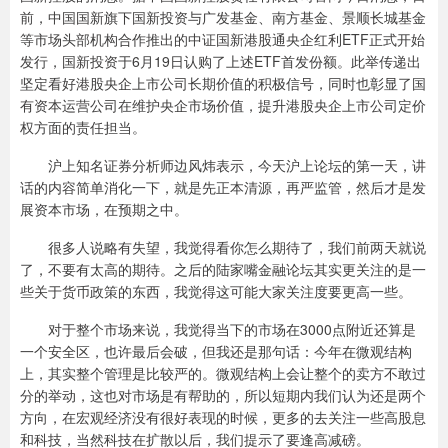
前，中国国新旗下国新投资与广发基金、南方基金、景顺长城基金
等市场头部机构合作推出的中证国新港股通央企红利ETF正式开始
发行，国新投资于6月19日认购了上述ETF首发份额。此举传递出
坚定看好港股央企上市公司长期价值的积极信号，同时也彰显了国
有资本运营公司在维护央企市场价值，提升港股央企上市公司定价
权方面的责任担当。
沪上知名证券分析师边风炜表示，今天沪上论坛的第一天，讲
话的内容简单消化一下，就是先正本清源，再严监管，然后才是发
展资本市场，在预期之中。
很多人说略有失望，我觉得看你怎么期待了，我们前两天就说
了，不要有太高的期待。之后的陆家嘴金融论坛其实更关注的是一
些关于货币政策的东西，我觉得这可能大家关注度要更高一些。
对于整个市场来说，我觉得当下的市场在3000点附近还算是
一个安全区，也许最后会破，但我还是那句话：今年在微观结构
上，其实整个管理是比较严的。微观结构上会让整个的卖方不敢过
分的举动，这也对市场是有帮助的，所以短期内我们认为还是两个
方向，在宏观经济没有很好表现的时候，更多的去关注一些高股息
和科技，当然科技在扩散以后，我们提示了要逢高减磅。