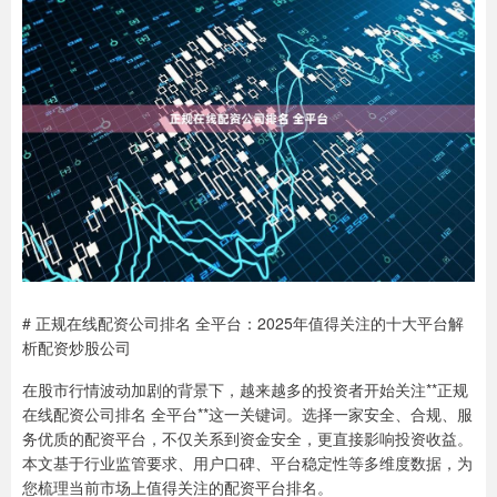
# 正规在线配资公司排名 全平台：2025年值得关注的十大平台解
析配资炒股公司
在股市行情波动加剧的背景下，越来越多的投资者开始关注**正规
在线配资公司排名 全平台**这一关键词。选择一家安全、合规、服
务优质的配资平台，不仅关系到资金安全，更直接影响投资收益。
本文基于行业监管要求、用户口碑、平台稳定性等多维度数据，为
您梳理当前市场上值得关注的配资平台排名。