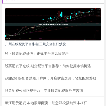
广州在线配资平台排名|正规安全杠杆炒股
线上股票配资炒股：正规平台与风险警示
股票配资平仓线 期货配资平台推荐：助你把握市场机遇
a股配资 好配资炒股开户网：开启财富之路，轻松配资炒股
股票配资公司正规平台，专业股票配资服务与咨询
镇江期货配资 本地股票配资：助您轻松撬动资本杠杆