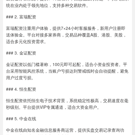
统在业内处于领先地位，支持多种交易软件。
### 2. 富瑞配资
富瑞配资注重用户体验，提供7×24小时客服服务，新用户注册即
送体验金。平台对接多家券商，交易品种覆盖A股、港股、美股，
适合多元化投资需求。
### 3. 金证配资
金证配资以低门槛著称，100元即可起配，适合小资金投资者。平
台采用智能风控系统，当账户亏损达到警戒线时会自动提醒，避免
用户过度亏损。
### 4. 恒生配资
恒生配资依托恒生电子技术背景，系统稳定性极高，交易速度在毫
秒级别。平台提供VIP专属通道，适合大资金用户。
### 5. 中金在线
中金在线由知名金融信息服务商运营，提供实盘交易记录查询功