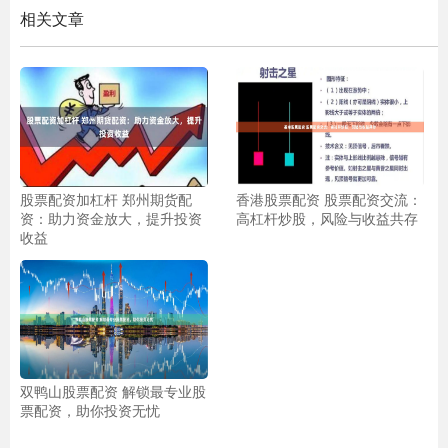
相关文章
股票配资加杠杆 郑州期货配
香港股票配资 股票配资交流：
资：助力资金放大，提升投资
高杠杆炒股，风险与收益共存
收益
双鸭山股票配资 解锁最专业股
票配资，助你投资无忧