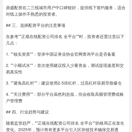
鼎盛配资在二三线城市用户中口碑较好，提供线下签约服务，适合
对线上操作不熟悉的投资者。
## 三、选择配资平台的注意事项
在参考**正规在线配资公司排名 全平台**时，投资者还需注意以下
几点：
1. **核实资质**：登录中国证券业协会官网查询平台是否备案
2. **小额试水**：首次使用建议投入少量资金，测试提现速度和交
易真实性
3. **避免高杠杆**：建议使用2-5倍杠杆，过高杠杆容易导致爆仓
4. **关注费用**：部分平台虽然利息低，但会收取高额管理费或账
户管理费
## 四、行业趋势与建议
随着监管趋严，**正规在线配资公司排名 全平台**的格局正在发生
变化。2025年，预计将有更多平台引入区块链技术确保交易透