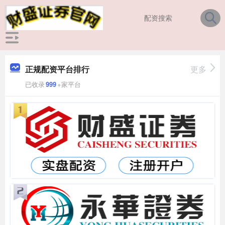
正规配资平台排行
更多
已收录
999
+家平台