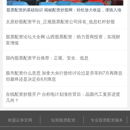
股票配资的基础知识 揭秘配资炒股网：轻松放大收益，谨慎入场
太原炒股配资平台_正规股票配资公司排名_低息杠杆炒股
股票配资论坛大全网 山西股票配资：助力晋商投资，实现财
富增值
国内股票配资平台推荐：正规、安全、低息
股市配资什么意思 加拿大央行曾经讨论过是否等到7月再降息
但最终还是决定在6月降息
在线配资炒股开户 台积电计划涨价背后：晶圆代工复苏进度
几何？
财盛证券官网
短期股票配资
专业股票配资服务