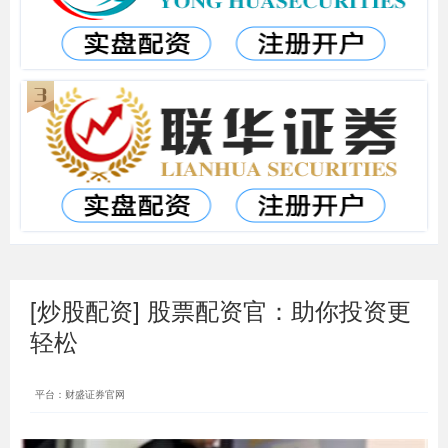
[炒股配资] 股票配资官：助你投资更
轻松
平台：财盛证券官网