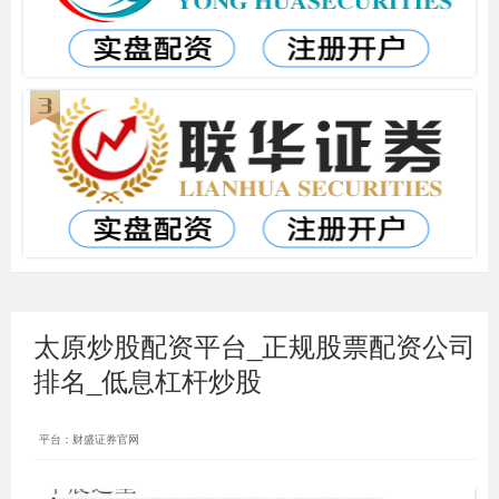
太原炒股配资平台_正规股票配资公司
排名_低息杠杆炒股
平台：财盛证券官网