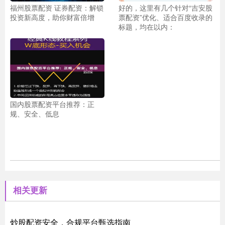
福州股票配资 证券配资：解锁
好的，这里有几个针对“吉安股
投资新高度，助你财富倍增
票配资”优化、适合百度收录的
标题，均在以内：
国内股票配资平台推荐：正
规、安全、低息
相关更新
炒股配资安全，合规平台甄选指南