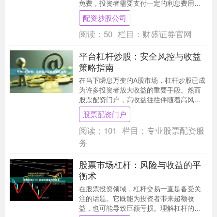
免费，投资者需要支付一定的利息费用。
本文将详细解析股票杠杆利息的计算方
配资炒股公司
法、不同渠道的费率....
阅读：
50
栏目：
财盛证券官网
平台杠杆炒股：安全风控与收益
策略指南
在当下瞬息万变的A股市场，杠杆炒股已成
为许多投资者放大收益的重要手段。然而
股票配资门户，高收益往往伴随着高风
险。如何在借助平台杠杆炒股时，既实现
股票配资门户
收益最大化，又能....
阅读：
101
栏目：
专业股票配资服
务
股票市场杠杆：风险与收益的平
衡术
在股票投资领域，杠杆交易一直是备受关
注的话题。它既能为投资者带来超额收
益，也可能导致巨额亏损。理解杠杆的本