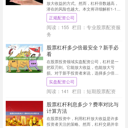
放大收益的方式。然而，杠杆倍数越高，
潜在的风险也越大。本文将详细解析1-10
倍杠杆的特点、风险及适用场景，帮助投
正规配资公司
资者做出更明....
阅读：
155
栏目：
专业股票配资服
务
股票杠杆多少倍最安全？新手必
看
在股票投资领域实盘配资公司，杠杆是一
把双刃剑。它能放大收益，也能放大亏
损。对于新手投资者来说，选择多少倍的
杠杆最安全，是一个必须认真思考的问
实盘配资公司
题。 ## 什么是股....
阅读：
141
栏目：
短期股票配资
股票杠杆利息多少？费率对比与
计算方法
在股票投资中，利用杠杆放大收益是许多
投资者关注的策略。然而，杠杆交易并非