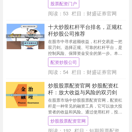
质，掌握风险与收益的平衡艺术，是每一
股票配资门户
位投资者必须面对的....
阅读：
53
栏目：
财盛证券官网
十大炒股杠杆平台排名，正规杠
杆炒股公司推荐
在股市中寻求超额收益，杠杆交易是一把
双刃剑。选择正规、可靠的杠杆平台，是
控制风险、保障资金安全的第一步。本文
将结合市场口碑、资金实力、风控水平等
配资炒股公司
因素，为您梳理当....
阅读：
54
栏目：
财盛证券官网
炒股股票配资官网 炒股配资杠
杆：放大收益与风险的双刃剑
在股票市场中炒股股票配资官网，配资杠
杆是一种常见的融资工具，它可以放大投
资者的收益和风险。通过使用杠杆，投资
者可以用比自己实际资金更多倍的资金进
炒股股票配资官网
行交易。 * *....
阅读：
192
栏目：
短期股票配资