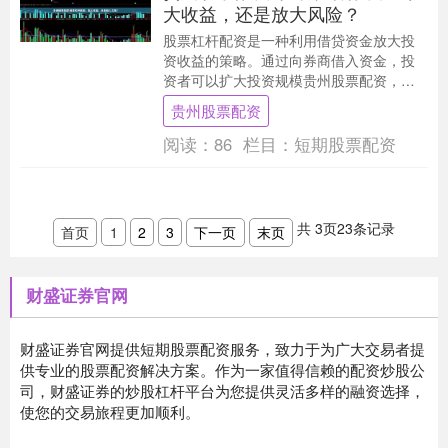
大收益，还是放大风险？
股票杠杆配资是一种利用借贷资金放大投
资收益的策略。通过向券商借入资金，投
资者可以扩大投资规模贵州股票配资，从
而获得更高的潜在收益。 * **快速配资：**
贵州股票配资
只需几....
阅读：
86
栏目：
短期股票配资
共
3
页
23
条记录
首页
1
2
3
下一页
末页
财盛证券官网
财盛证券官网提供短期股票配资服务，致力于为广大交易者提
供专业的股票配资解决方案。作为一家值得信赖的配资炒股公
司，财盛证券的炒股杠杆平台为您提供灵活多样的融资选择，
使您的交易旅程更加顺利。