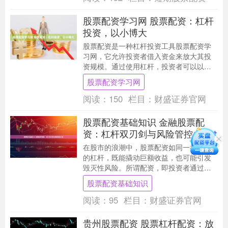
股票配资学习网 股票配资：杠杆
投资，以小博大
股票配资是一种杠杆投资工具股票配资学
习网，它允许投资者借入资金来放大其投
资规模。通过使用杠杆，投资者可以以较
小的本金撬动更大的投资，从而获得更高
股票配资学习网
的潜在收益。 安....
阅读：
150
栏目：
财盛证券官网
股票配资基础知识 金融股票配
资：杠杆双刃剑与风险管控之道
在股市的浪潮中，股票配资如同一把锋利
的杠杆，既能撬动巨额收益，也可能引发
毁灭性风险。所谓配资，即投资者通过借
款扩大交易本金，以小额保证金操控大额
股票配资基础知识
资金进行股票交易....
阅读：
95
栏目：
财盛证券官网
贵州股票配资 股票杠杆配资：放