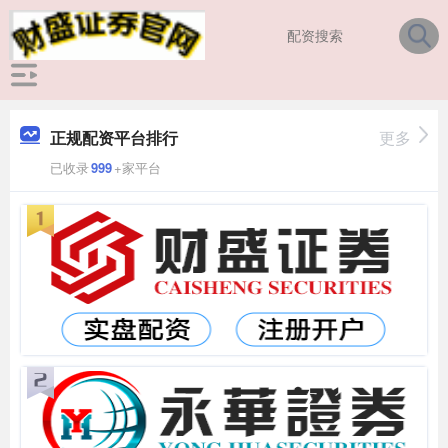
正规配资平台排行
更多
已收录
999
+家平台